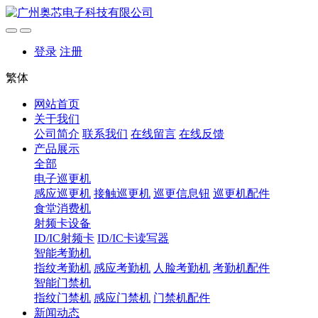
登录
注册
繁体
网站首页
关于我们
公司简介
联系我们
在线留言
在线反馈
产品展示
全部
电子巡更机
感应巡更机
接触巡更机
巡更信息钮
巡更机配件
食堂消费机
射频卡设备
ID/IC射频卡
ID/IC卡读写器
智能考勤机
指纹考勤机
感应考勤机
人脸考勤机
考勤机配件
智能门禁机
指纹门禁机
感应门禁机
门禁机配件
新闻动态