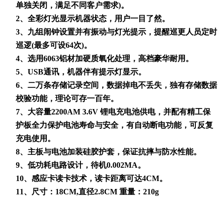
单独关闭，满足不同客户需求
)
。
2
、全彩灯光显示机器状态，用户一目了然。
3
、九组闹钟设置并有振动与灯光提示，提醒巡更人员定时
巡逻
(
最多可设
64
次
)
。
4
、选用
6063
铝材加硬质氧化处理，高档豪华耐用。
5
、
USB
通讯，机器伴有提示灯显示。
6
、二万条存储记录空间，数据掉电不丢失，独有存储数据
校验功能，理论可存一百年。
7
、大容量
2200AM 3.6V
锂电充电池供电，并配有精工保
护板全力保护电池寿命与安全，有自动断电功能，可反复
充电使用。
8
、主板与电池加装硅胶护套，保证抗摔与防水性能。
9
、低功耗电路设计，待机
0.002MA
。
10
、感应卡读卡技术，读卡距离可达
4CM
。
11
、尺寸：
18CM,
直径
2.8CM
重量：
210g