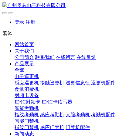
登录
注册
繁体
网站首页
关于我们
公司简介
联系我们
在线留言
在线反馈
产品展示
全部
电子巡更机
感应巡更机
接触巡更机
巡更信息钮
巡更机配件
食堂消费机
射频卡设备
ID/IC射频卡
ID/IC卡读写器
智能考勤机
指纹考勤机
感应考勤机
人脸考勤机
考勤机配件
智能门禁机
指纹门禁机
感应门禁机
门禁机配件
新闻动态