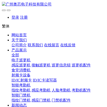
登录
注册
繁体
网站首页
关于我们
公司简介
联系我们
在线留言
在线反馈
产品展示
全部
电子巡更机
感应巡更机
接触巡更机
巡更信息钮
巡更机配件
食堂消费机
射频卡设备
ID/IC射频卡
ID/IC卡读写器
智能考勤机
指纹考勤机
感应考勤机
人脸考勤机
考勤机配件
智能门禁机
指纹门禁机
感应门禁机
门禁机配件
新闻动态